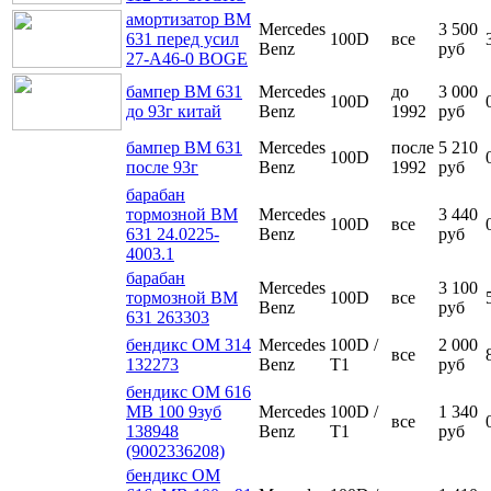
амортизатор ВМ
Mercedes
3 500
631 перед усил
100D
все
Benz
руб
27-А46-0 BOGE
бампер ВМ 631
Mercedes
до
3 000
100D
до 93г китай
Benz
1992
руб
бампер ВМ 631
Mercedes
после
5 210
100D
после 93г
Benz
1992
руб
барабан
тормозной ВМ
Mercedes
3 440
100D
все
631 24.0225-
Benz
руб
4003.1
барабан
Mercedes
3 100
тормозной ВМ
100D
все
Benz
руб
631 263303
бендикс ОМ 314
Mercedes
100D /
2 000
все
132273
Benz
T1
руб
бендикс ОМ 616
МВ 100 9зуб
Mercedes
100D /
1 340
все
138948
Benz
T1
руб
(9002336208)
бендикс ОМ