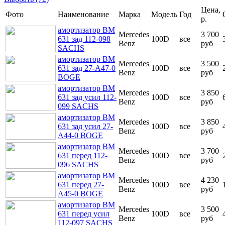
Цена,
Фото
Наименование
Марка
Модель
Год
р.
амортизатор ВМ
Mercedes
3 700
631 зад 112-098
100D
все
Benz
руб
SACHS
амортизатор ВМ
Mercedes
3 500
631 зад 27-А47-0
100D
все
Benz
руб
BOGE
амортизатор ВМ
Mercedes
3 850
631 зад усил 112-
100D
все
Benz
руб
099 SACHS
амортизатор ВМ
Mercedes
3 850
631 зад усил 27-
100D
все
Benz
руб
A44-0 BOGE
амортизатор ВМ
Mercedes
3 700
631 перед 112-
100D
все
Benz
руб
096 SACHS
амортизатор ВМ
Mercedes
4 230
631 перед 27-
100D
все
Benz
руб
А45-0 BOGE
амортизатор ВМ
Mercedes
3 500
631 перед усил
100D
все
Benz
руб
112-097 SACHS