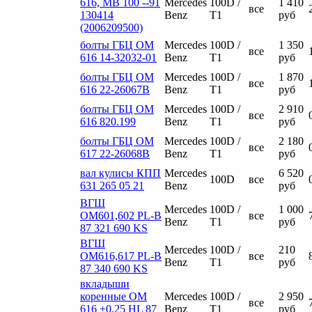
616, МВ 100 --91
Mercedes
100D /
1 410
все
130414
Benz
T1
руб
(2006209500)
болты ГБЦ ОМ
Mercedes
100D /
1 350
все
616 14-32032-01
Benz
T1
руб
болты ГБЦ ОМ
Mercedes
100D /
1 870
все
616 22-26067В
Benz
T1
руб
болты ГБЦ ОМ
Mercedes
100D /
2 910
все
616 820.199
Benz
T1
руб
болты ГБЦ ОМ
Mercedes
100D /
2 180
все
617 22-26068В
Benz
T1
руб
вал кулисы КПП
Mercedes
6 520
100D
все
631 265 05 21
Benz
руб
ВГШ
Mercedes
100D /
1 000
ОМ601,602 PL-B
все
Benz
T1
руб
87 321 690 KS
ВГШ
Mercedes
100D /
210
ОМ616,617 PL-B
все
Benz
T1
руб
87 340 690 KS
вкладыши
коренные ОМ
Mercedes
100D /
2 950
все
616 +0.25 HL 87
Benz
T1
руб