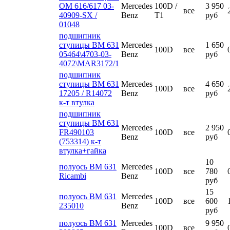
ОМ 616/617 03-
Mercedes
100D /
3 950
все
40909-SX /
Benz
T1
руб
01048
подшипник
ступицы ВМ 631
Mercedes
1 650
100D
все
05464\4703-03-
Benz
руб
4072\MAR3172/1
подшипник
ступицы ВМ 631
Mercedes
4 650
100D
все
17205 / R14072
Benz
руб
к-т втулка
подшипник
ступицы ВМ 631
Mercedes
2 950
FR490103
100D
все
Benz
руб
(753314) к-т
втулка+гайка
10
полуось ВМ 631
Mercedes
100D
все
780
Ricambi
Benz
руб
15
полуось ВМ 631
Mercedes
100D
все
600
235010
Benz
руб
полуось ВМ 631
Mercedes
9 950
100D
все