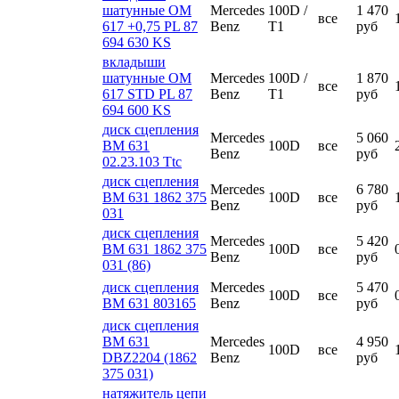
шатунные ОМ
Mercedes
100D /
1 470
все
617 +0,75 РL 87
Benz
T1
руб
694 630 KS
вкладыши
шатунные ОМ
Mercedes
100D /
1 870
все
617 STD РL 87
Benz
T1
руб
694 600 KS
диск сцепления
Mercedes
5 060
ВМ 631
100D
все
Benz
руб
02.23.103 Ttc
диск сцепления
Mercedes
6 780
ВМ 631 1862 375
100D
все
Benz
руб
031
диск сцепления
Mercedes
5 420
ВМ 631 1862 375
100D
все
Benz
руб
031 (86)
диск сцепления
Mercedes
5 470
100D
все
ВМ 631 803165
Benz
руб
диск сцепления
ВМ 631
Mercedes
4 950
100D
все
DBZ2204 (1862
Benz
руб
375 031)
натяжитель цепи