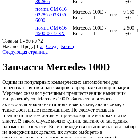
302865
Benz
руб
помпа ОМ 616
Mercedes
100D /
9 150
02286 / 033 026
все
Benz
T1
руб
6600
помпа ОМ 616
Mercedes
100D /
2 500
все
4500-0019-SX
Benz
T1
руб
Товары 1 - 50 из 72
Начало | Пред. |
1
2
|
След.
|
Конец
Следующая страница
Запчасти Mercedes 100D
Одним из популярных коммерческих автомобилей для
перевозки грузов и пассажиров в предложении корпорации
Мерседес оказался успешный предшественник нынешних
микроавтобусов Mercedes 100D. Запчасти для этого
автомобиля можно найти новые заводские, аналоговые, а
также доступные подержанные. Не следует отдавать
предпочтение тем деталям, происхождение которых вы не
знаете. В таком случае можно купить далекие от заводских
параметров запчасти. Если приходится остановить свой выбор
на подержанных деталях, их лучше выбирать в
специализированных компаниях, которые дают хотя бы