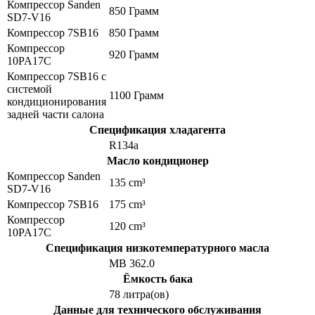
Компрессор Sanden
850 Грамм
SD7-V16
Компрессор 7SB16
850 Грамм
Компрессор
920 Грамм
10PA17C
Компрессор 7SB16 с
системой
1100 Грамм
кондиционирования
задней части салона
Спецификация хладагента
R134a
Масло кондиционер
Компрессор Sanden
135 cm³
SD7-V16
Компрессор 7SB16
175 cm³
Компрессор
120 cm³
10PA17C
Спецификация низкотемпературного масла
MB 362.0
Ёмкость бака
78 литра(ов)
Данные для технического обслуживания