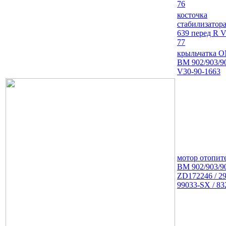
76
косточка
стабилизатор
639 перед R V
77
крыльчатка О
ВМ 902/903/9
V30-90-1663
мотор отопит
ВМ 902/903/9
ZD172246 / 29
99033-SX / 83