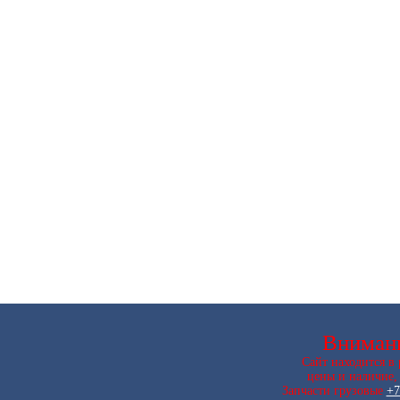
Внимани
Сайт находится в 
цены и наличие,
Запчасти грузовые
+7