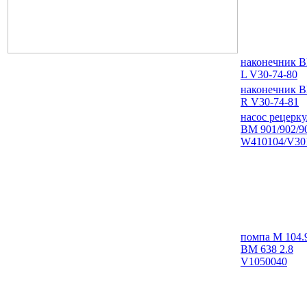
наконечник 
L V30-74-80
наконечник 
R V30-74-81
насос рецерк
ВМ 901/902/9
W410104/V30
помпа М 104.
ВМ 638 2.8
V1050040