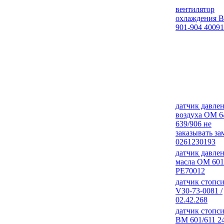
вентилятор
охлаждения 
901-904 4009
датчик давле
воздуха ОМ 
639/906 не
заказывать за
0261230193
датчик давле
масла ОМ 601
PE70012
датчик стопс
V30-73-0081 /
02.42.268
датчик стопс
ВМ 601/611 2