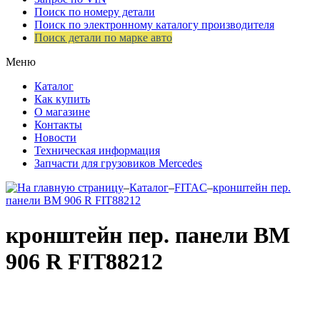
Поиск по номеру детали
Поиск по электронному каталогу производителя
Поиск детали по марке авто
Меню
Каталог
Как купить
О магазине
Контакты
Новости
Техническая информация
Запчасти для грузовиков Mercedes
–
Каталог
–
FITAC
–
кронштейн пер.
панели ВМ 906 R FIT88212
кронштейн пер. панели ВМ
906 R FIT88212