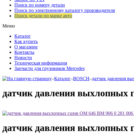
Поиск по номеру детали
Поиск по электронному каталогу производителя
Поиск детали по марке авто
Меню
Каталог
Как купить
О магазине
Контакты
Новости
Техническая информация
Запчасти для грузовиков Mercedes
–
Каталог
–
BOSCH
–
датчик давления вы
датчик давления выхлопных г
датчик давления выхлопных г