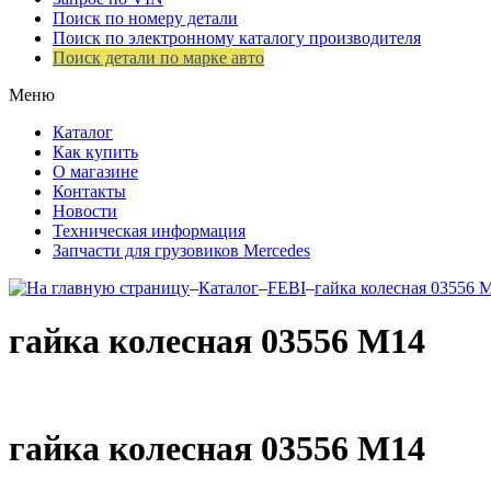
Поиск по номеру детали
Поиск по электронному каталогу производителя
Поиск детали по марке авто
Меню
Каталог
Как купить
О магазине
Контакты
Новости
Техническая информация
Запчасти для грузовиков Mercedes
–
Каталог
–
FEBI
–
гайка колесная 03556 
гайка колесная 03556 М14
гайка колесная 03556 М14