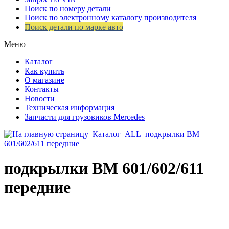
Поиск по номеру детали
Поиск по электронному каталогу производителя
Поиск детали по марке авто
Меню
Каталог
Как купить
О магазине
Контакты
Новости
Техническая информация
Запчасти для грузовиков Mercedes
–
Каталог
–
ALL
–
подкрылки ВМ
601/602/611 передние
подкрылки ВМ 601/602/611
передние