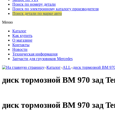
Поиск по номеру детали
Поиск по электронному каталогу производителя
Поиск детали по марке авто
Меню
Каталог
Как купить
О магазине
Контакты
Новости
Техническая информация
Запчасти для грузовиков Mercedes
–
Каталог
–
ALL
–
диск тормозной ВМ 970
диск тормозной ВМ 970 зад Te
диск тормозной ВМ 970 зад Te