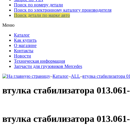
Поиск по номеру детали
Поиск по электронному каталогу производителя
Поиск детали по марке авто
Меню
Каталог
Как купить
О магазине
Контакты
Новости
Техническая информация
Запчасти для грузовиков Mercedes
–
Каталог
–
ALL
–
втулка стабилизатора 0
втулка стабилизатора 013.061
втулка стабилизатора 013.061