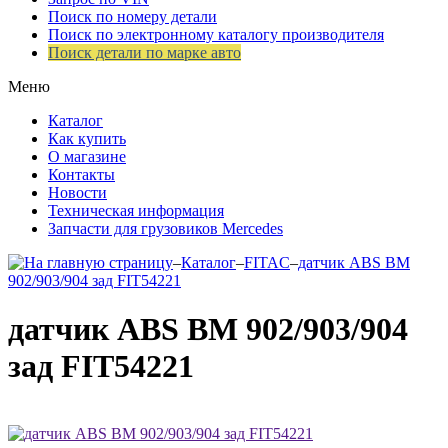
Поиск по номеру детали
Поиск по электронному каталогу производителя
Поиск детали по марке авто
Меню
Каталог
Как купить
О магазине
Контакты
Новости
Техническая информация
Запчасти для грузовиков Mercedes
–
Каталог
–
FITAC
–
датчик ABS ВМ
902/903/904 зад FIT54221
датчик ABS ВМ 902/903/904
зад FIT54221